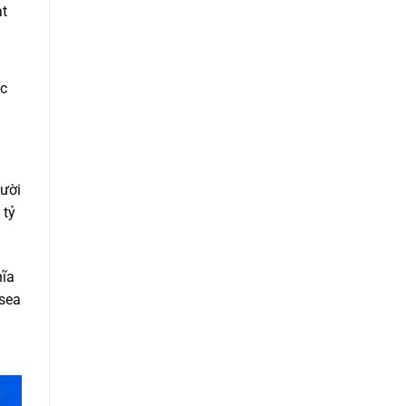
ạt
ệc
gười
 tỷ
hĩa
lsea