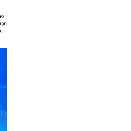
ào
trận
ớc