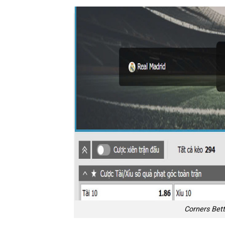
Corners Bett