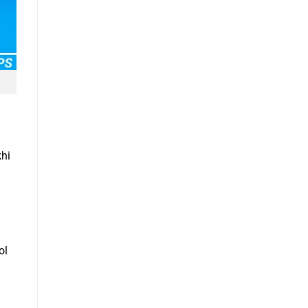
khi
ol