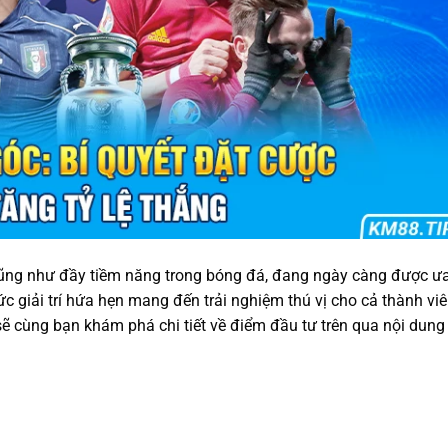
cũng như đầy tiềm năng trong bóng đá, đang ngày càng được ư
c giải trí hứa hẹn mang đến trải nghiệm thú vị cho cả thành vi
ẽ cùng bạn khám phá chi tiết về điểm đầu tư trên qua nội dung