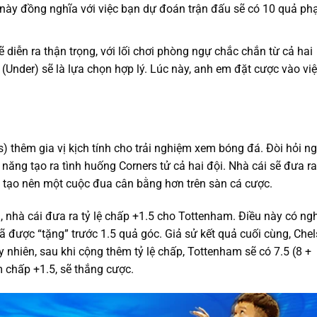
u này đồng nghĩa với việc bạn dự đoán trận đấu sẽ có 10 quả ph
ẽ diễn ra thận trọng, với lối chơi phòng ngự chắc chắn từ cả hai
ỉu (Under) sẽ là lựa chọn hợp lý. Lúc này, anh em đặt cược vào vi
 thêm gia vị kịch tính cho trải nghiệm xem bóng đá. Đòi hỏi n
 năng tạo ra tình huống Corners tử cả hai đội. Nhà cái sẽ đưa ra
, tạo nên một cuộc đua cân bằng hơn trên sàn cá cược.
 nhà cái đưa ra tỷ lệ chấp +1.5 cho Tottenham. Điều này có ng
ã được “tặng” trước 1.5 quả góc. Giả sử kết quả cuối cùng, Che
 nhiên, sau khi cộng thêm tỷ lệ chấp, Tottenham sẽ có 7.5 (8 +
m chấp +1.5, sẽ thắng cược.