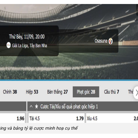
ing và bảng tỷ lệ cược minh hoạ cụ thể