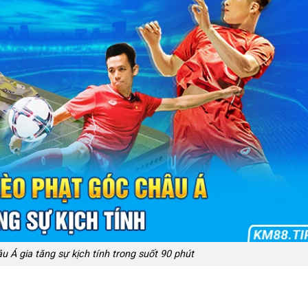
u Á gia tăng sự kịch tính trong suốt 90 phút