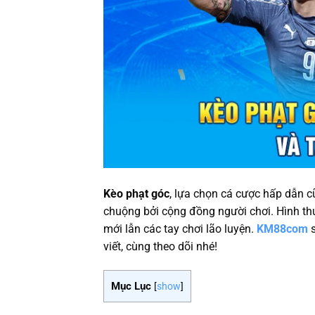
Kèo phạt góc
, lựa chọn cá cược hấp dẫn 
chuộng bởi cộng đồng người chơi. Hình thứ
mới lẫn các tay chơi lão luyện.
KM88com
s
viết, cùng theo dõi nhé!
Mục Lục
[
show
]