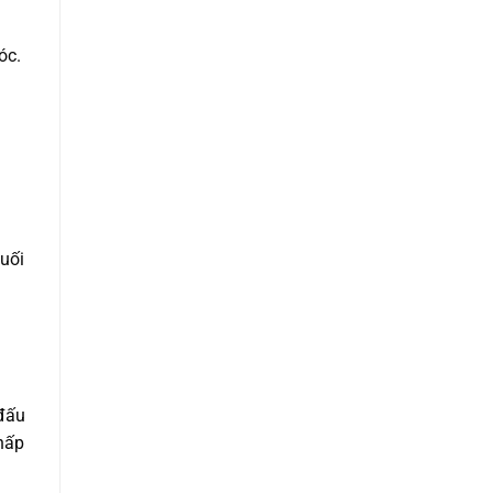
góc.
uối
 đấu
hấp