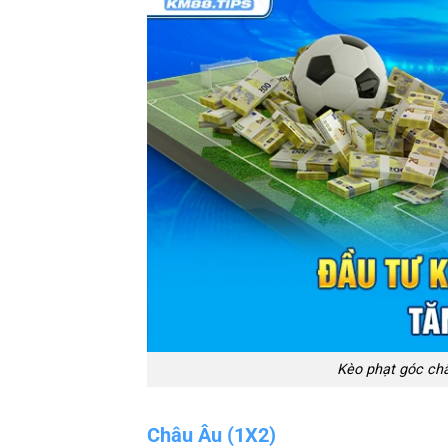
Kèo phạt góc châ
Châu Âu (1X2)