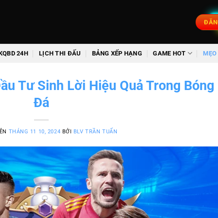
ĐĂN
KQBD 24H
LỊCH THI ĐẤU
BẢNG XẾP HẠNG
GAME HOT
MẸO
Đầu Tư Sinh Lời Hiệu Quả Trong Bóng
Đá
RÊN
THÁNG 11 10, 2024
BỞI
BLV TRẦN TUẤN