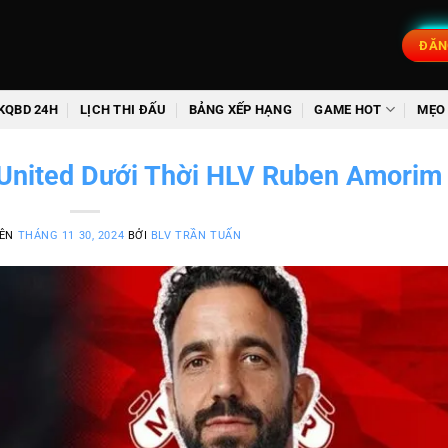
ĐĂN
KQBD 24H
LỊCH THI ĐẤU
BẢNG XẾP HẠNG
GAME HOT
MẸO
United Dưới Thời HLV Ruben Amorim
RÊN
THÁNG 11 30, 2024
BỞI
BLV TRẦN TUẤN