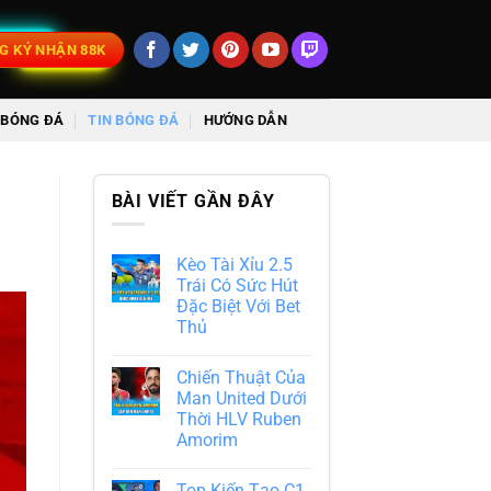
G KÝ NHẬN 88K
 BÓNG ĐÁ
TIN BÓNG ĐÁ
HƯỚNG DẪN
BÀI VIẾT GẦN ĐÂY
Kèo Tài Xỉu 2.5
Trái Có Sức Hút
Đặc Biệt Với Bet
Thủ
Chiến Thuật Của
Man United Dưới
Thời HLV Ruben
Amorim
Top Kiến Tạo C1