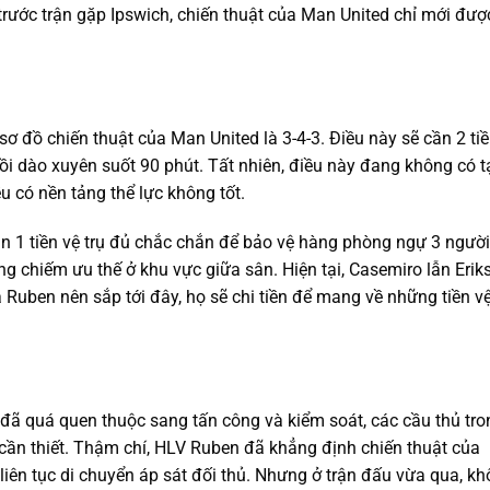
 trước trận gặp Ipswich, chiến thuật của Man United chỉ mới đượ
sơ đồ chiến thuật của Man United là 3-4-3. Điều này sẽ cần 2 ti
ồi dào xuyên suốt 90 phút. Tất nhiên, điều này đang không có t
u có nền tảng thể lực không tốt.
n 1 tiền vệ trụ đủ chắc chắn để bảo vệ hàng phòng ngự 3 người
ng chiếm ưu thế ở khu vực giữa sân. Hiện tại, Casemiro lẫn Erik
Ruben nên sắp tới đây, họ sẽ chi tiền để mang về những tiền v
đã quá quen thuộc sang tấn công và kiểm soát, các cầu thủ tro
cần thiết. Thậm chí, HLV Ruben đã khẳng định chiến thuật của
liên tục di chuyển áp sát đối thủ. Nhưng ở trận đấu vừa qua, k