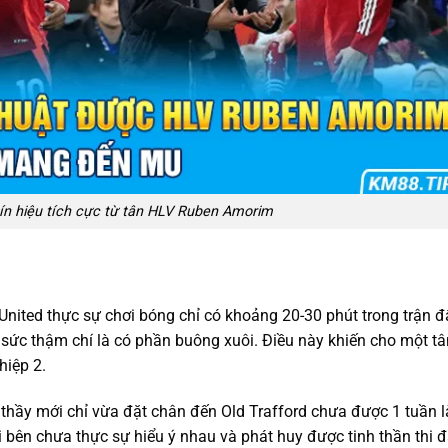
ín hiệu tích cực từ tân HLV Ruben Amorim
United thực sự chơi bóng chỉ có khoảng 20-30 phút trong trận 
i sức thậm chí là có phần buông xuôi. Điều này khiến cho một tâ
hiệp 2.
 thầy mới chỉ vừa đặt chân đến Old Trafford chưa được 1 tuần l
 bên chưa thực sự hiểu ý nhau và phát huy được tinh thần thi đ