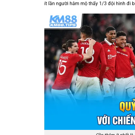
ít lần người hâm mộ thấy 1/3 đội hình đi b