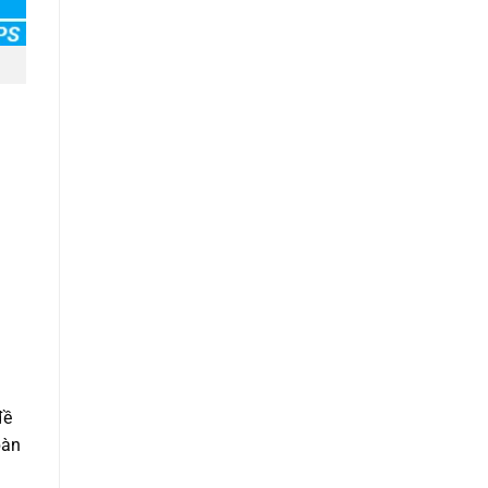
đề
bàn