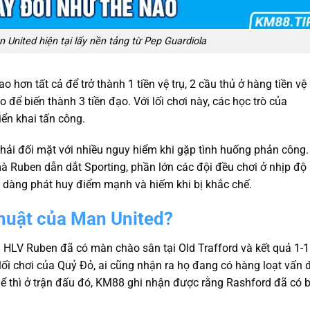
 United hiện tại lấy nền tảng từ Pep Guardiola
 hơn tất cả để trở thành 1 tiền vệ trụ, 2 cầu thủ ở hàng tiền vệ
o để biến thành 3 tiền đạo. Với lối chơi này, các học trò của
iển khai tấn công.
phải đối mặt với nhiều nguy hiểm khi gặp tình huống phản công.
à Ruben dẫn dắt Sporting, phần lớn các đội đều chơi ở nhịp độ
 dàng phát huy điểm mạnh và hiếm khi bị khắc chế.
thuật của Man United?
 HLV Ruben đã có màn chào sân tại Old Trafford và kết quả 1-1
 lối chơi của Quỷ Đỏ, ai cũng nhận ra họ đang có hàng loạt vấn 
 thể thì ở trận đấu đó, KM88 ghi nhận được rằng Rashford đã có 