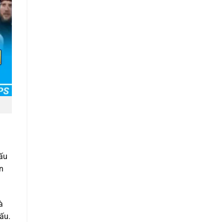
đấu
n
à
ấu.