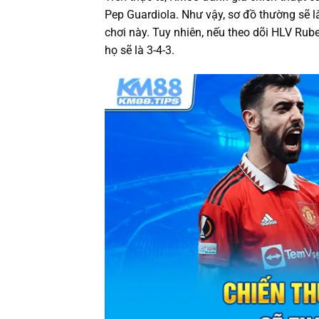
Pep Guardiola. Như vậy, sơ đồ thường sẽ l
chơi này. Tuy nhiên, nếu theo dõi HLV Rub
họ sẽ là 3-4-3.