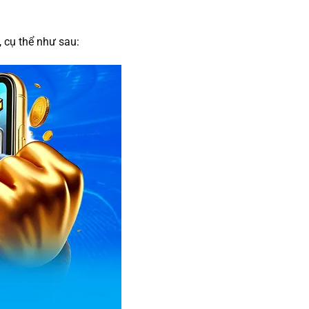
 cụ thể như sau: