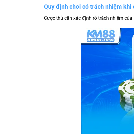
Quy định chơi có trách nhiệm khi
Cược thủ cần xác định rõ trách nhiệm của 