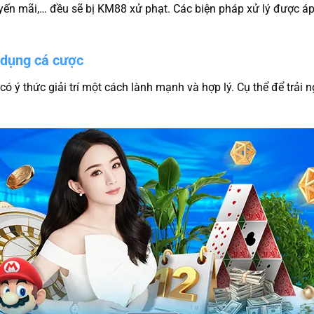
uyến mãi,… đều sẽ bị KM88 xử phạt. Các biện pháp xử lý được áp
 dụng cá cược
có ý thức giải trí một cách lành mạnh và hợp lý. Cụ thể để trải