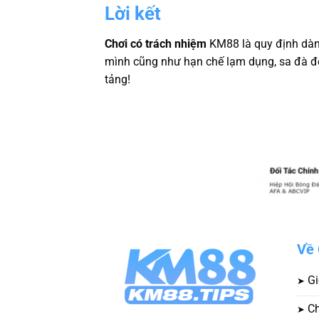
Lời kết
Chơi có trách nhiệm
KM88 là quy định dành
mình cũng như hạn chế lạm dụng, sa đà để
tảng!
Về 
Gi
Ch