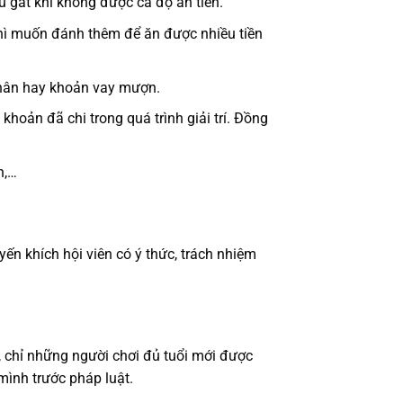
u gắt khi không được cá độ ăn tiền.
hì muốn đánh thêm để ăn được nhiều tiền
 nhân hay khoản vay mượn.
khoản đã chi trong quá trình giải trí. Đồng
n,…
ến khích hội viên có ý thức, trách nhiệm
ó, chỉ những người chơi đủ tuổi mới được
 mình trước pháp luật.