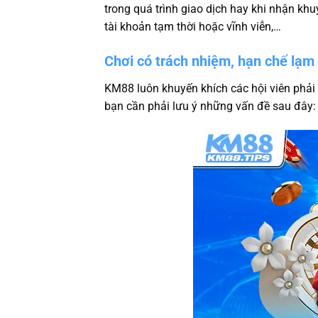
trong quá trình giao dịch hay khi nhận kh
tài khoản tạm thời hoặc vĩnh viễn,…
Chơi có trách nhiệm, hạn chế lạm
KM88 luôn khuyến khích các hội viên phải 
bạn cần phải lưu ý những vấn đề sau đây: